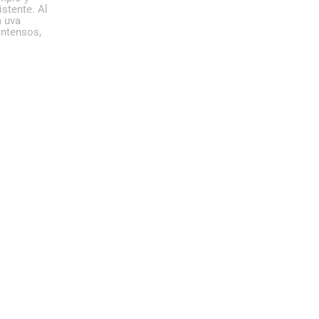
istente. Al
a uva
intensos,
Vida Moscato
Vid
mos
Rosado
Rosados
Vinos de baja Graduación
Blancos
Vin
Sol de Reymos
Vida Mosca
Vinos de Licor
Rosados
,
Graduaci