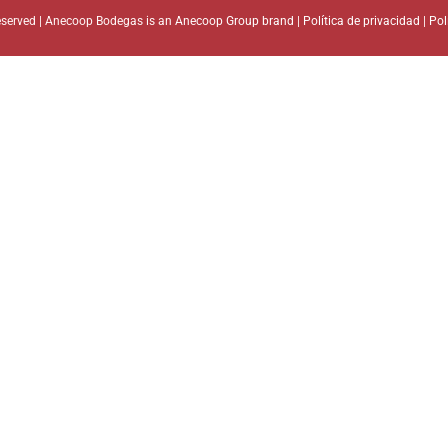
 reserved | Anecoop Bodegas is an
Anecoop Group brand
|
Política de privacidad
|
Pol