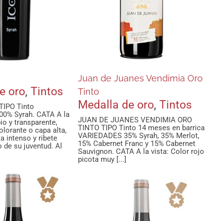
la de oro
Tintos
Juan de Juanes Vendimia Oro
e oro
,
Tintos
Tinto
Medalla de oro
,
Tintos
IPO Tinto
0% Syrah. CATA A la
JUAN DE JUANES VENDIMIA ORO
pio y transparente,
TINTO TIPO Tinto 14 meses en barrica
olorante o capa alta,
VARIEDADES 35% Syrah, 35% Merlot,
ta intenso y ribete
15% Cabernet Franc y 15% Cabernet
o de su juventud. Al
Sauvignon. CATA A la vista: Color rojo
picota muy [...]