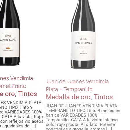
 de Juanes
mia Plata –
pranillo
la de oro
Tintos
anes Vendimia
Juan de Juanes Vendimia
ernet Franc
Plata – Tempranillo
e oro
,
Tintos
Medalla de oro
,
Tintos
ES VENDIMIA PLATA-
JUAN DE JUANES VENDIMIA PLATA -
NC TIPO Tinto 9
TEMPRANILLO TIPO Tinto 9 meses en
ica VARIEDADES 100%
barrica VARIEDADES 100%
 CATA A la vista: Rojo
Tempranillo. CATA A la vista: Intenso
 con reflejos violáceos.
color rojo picota. Al olfato: Potente
 agradables de [...]
con toques a grosella, aromas [...]