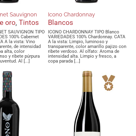
rnet Sauvignon
Icono Chardonnay
e oro
,
Tintos
Blancos
NET SAUVIGNON TIPO
ICONO CHARDONNAY TIPO Blanco
DES 100% Cabernet
VARIEDADES 100% Chardonnay. CATA
 A la vista: Vino
A la vista: Limpio, luminoso y
arente, de intensidad
transparente, color amarillo pajizo con
a alta, color
ribete verdoso. Al olfato: Aroma de
enso y ribete púrpura
intensidad alta. Limpio y fresco, a
ventud. Al [...]
copa parada [...]
 de Juanes
ia Oro Tinto