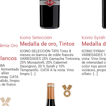
Medal
Icono Selección
Icono Syrah
Medalla de oro
,
Tintos
Medalla d
dimia Oro
ICONO SELECCIÓN TIPO Tinto 8
ICONO SYRAH T
meses en barrica de roble francés
VARIEDADES 10
lancos
VARIEDADES 25% Garnacha Tintorera,
vista: Vino lim
25% Monastrell, 20% Cabernet
de intensidad c
MIA
Sauvignon, 20 % Syrah y 10%
color rojo pico
 fermentado
Tempranillo. CATA A la vista: Vino
violáceo, propi
 allier
limpio [...]
olfato: [...]
nnay. CATA
pálido, limpio
s de frutos