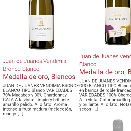
Blanco
Medalla de oro
Blancos
Juan de Juanes Ven
Juan de Juanes Vendimia
Blanco
Bronce Blanco
Medalla de oro
,
B
Medalla de oro
,
Blancos
JUAN DE JUANES VENDI
JUAN DE JUANES VENDIMIA BRONCE
ORO BLANCO TIPO Blanco
BLANCO TIPO Blanco VARIEDADES
en barrica de roble francés
70% Macabeo y 30% Chardonnay.
VARIEDADES 100% Chardo
CATA A la vista: Limpio y brillante
A la vista: Color amarillo 
amarillo pálido. Al olfato: Aroma
y brillante. Al olfato: Nota
intenso a fruta madura (melocotón,
secos [...]
mango [...]