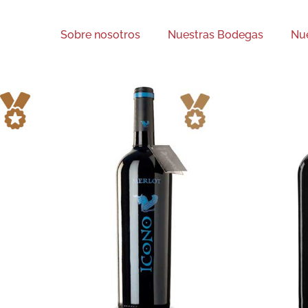
Sobre nosotros
Nuestras Bodegas
Nue
Icono Cabernet
ot
Icono
Sauvignon
tos
Medalla de oro
Tintos