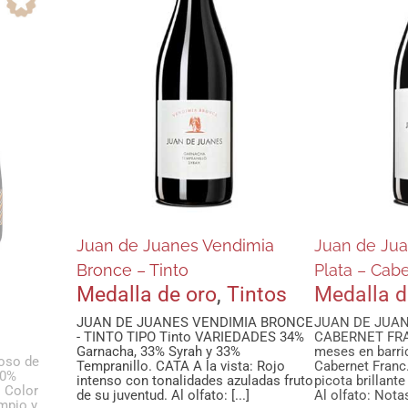
anes
Juan de Juanes
Juan
nce –
Vendimia Plata –
Vendi
Cabernet Franc
Tem
tos
Medalla de oro
Tintos
Medal
Juan de Juanes Vendimia
Juan de Ju
Bronce – Tinto
Plata – Cab
Medalla de oro
,
Tintos
Medalla d
JUAN DE JUANES VENDIMIA BRONCE
JUAN DE JUAN
- TINTO TIPO Tinto VARIEDADES 34%
CABERNET FRA
Garnacha, 33% Syrah y 33%
meses en barr
oso de
Tempranillo. CATA A la vista: Rojo
Cabernet Franc.
00%
intenso con tonalidades azuladas fruto
picota brillante
: Color
de su juventud. Al olfato: [...]
Al olfato: Notas
impio y