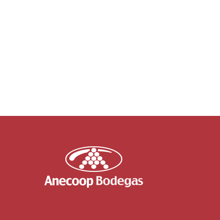
Venta del Puerto Nº12
Venta del Puerto Nº
Medalla de oro
,
Tintos
Medalla de oro
,
T
VENTA DEL PUERTO Nº 12 TIPO Tinto
VENTA DEL PUERTO Nº 18
12 meses en barrica de roble
18 meses en barrica de ro
americano VARIEDADES 40%
VARIEDADES 40% Temprani
Tempranillo, 40% Cabernet
Cabernet Sauvignon, 10% 
Sauvignon, 10% Merlot y 10% Syrah.
Syrah. CATA A la vista: Vi
CATA A la vista: Vino limpio y
transparente, de intensida
transparente, de intensidad colorante
[...]
alta, [...]