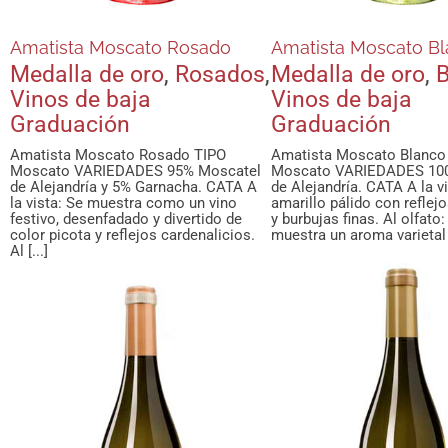
Amatista Moscato Rosado
Amatista Moscato B
Medalla de oro
,
Rosados
,
Medalla de oro
,
B
Vinos de baja
Vinos de baja
Graduación
Graduación
Amatista Moscato Rosado TIPO
Amatista Moscato Blanco
Moscato VARIEDADES 95% Moscatel
Moscato VARIEDADES 10
de Alejandría y 5% Garnacha. CATA A
de Alejandría. CATA A la v
la vista: Se muestra como un vino
amarillo pálido con reflej
festivo, desenfadado y divertido de
y burbujas finas. Al olfato:
color picota y reflejos cardenalicios.
muestra un aroma varietal d
Al [...]
Icono Selec
Juan de Juanes
Medalla de oro
Tin
Vendimia Oro