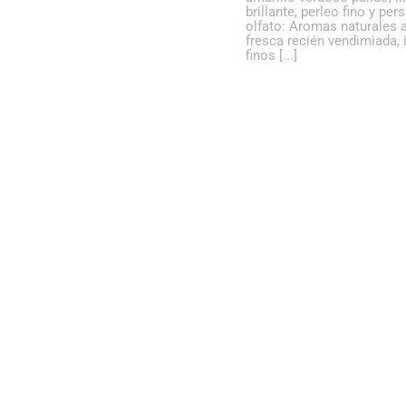
brillante, perleo fino y pers
VARIEDADES 100% Moscatel. CATA A
olfato: Aromas naturales 
la vista: Color amarillo pálido, con
fresca recién vendimiada, 
reflejos verdosos y con perleo fino y
finos [...]
persistente. Al olfato: Gran caudal
aromático de la variedad, con [...]
Sol de Rey
Vinos de Licor
Venta del Puerto
Nº18
Medalla de oro
Tintos