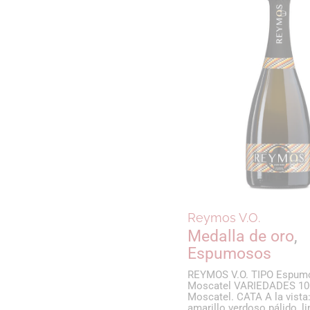
Juan de Ju
Vendimia Bro
Tinto
Reymos V.O.
Medalla de oro
Tin
Medalla de oro
Espumosos
Reymos V.O.
Medalla de oro
,
Reymos Selección
Espumosos
Medalla de oro
,
Espumosos
REYMOS V.O. TIPO Espum
Moscatel VARIEDADES 1
Moscatel. CATA A la vista
REYMOS SELECCIÓN CENTENARIO
amarillo verdoso pálido, l
DULCE TIPO Espumoso de Moscatel