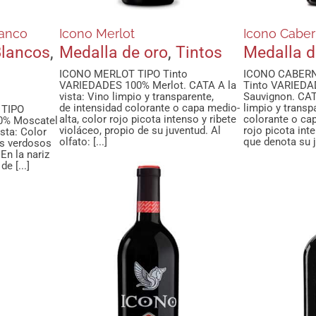
lanco
Icono Merlot
Icono Cabe
lancos
,
Medalla de oro
,
Tintos
Medalla d
ICONO MERLOT TIPO Tinto
ICONO CABER
VARIEDADES 100% Merlot. CATA A la
Tinto VARIEDA
vista: Vino limpio y transparente,
Sauvignon. CATA
de intensidad colorante o capa medio-
limpio y transp
 TIPO
alta, color rojo picota intenso y ribete
colorante o cap
0% Moscatel
violáceo, propio de su juventud. Al
rojo picota int
ista: Color
olfato: [...]
que denota su ju
os verdosos
 En la nariz
e [...]
Juan
ción
Icono Syrah
Vendim
tos
Medalla de oro
Tintos