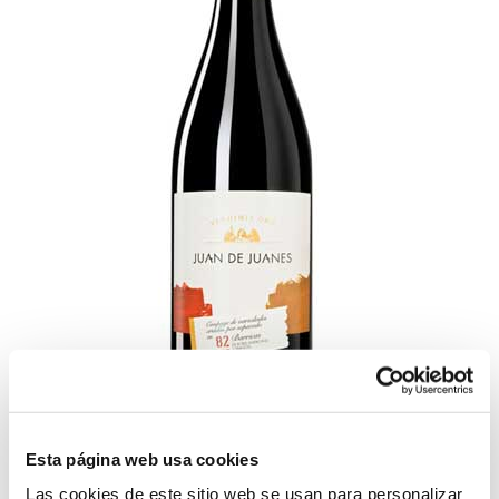
Juan de Juanes Vendimia Oro Tinto
Esta página web usa cookies
Medalla de oro
,
Tintos
Las cookies de este sitio web se usan para personalizar