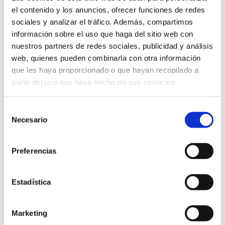
JUAN DE JUANES VENDIMIA ORO TINTO TIPO Tinto 14
el contenido y los anuncios, ofrecer funciones de redes
meses en barrica VARIEDADES 35% Syrah, 35% Merlot,
sociales y analizar el tráfico. Además, compartimos
15% Cabernet Franc y 15% Cabernet Sauvignon. CATA A la
vista: Color rojo picota muy intenso con reflejos
información sobre el uso que haga del sitio web con
violáceos en el ribete. Al olfato: Notas de bayas negras
nuestros partners de redes sociales, publicidad y análisis
maduras perfectamente integradas con elegantes
notas tostadas provenientes de la [...]
web, quienes pueden combinarla con otra información
que les haya proporcionado o que hayan recopilado a
partir del uso que haya hecho de sus servicios.
Selección
Necesario
de
consentimiento
Preferencias
Estadística
Marketing