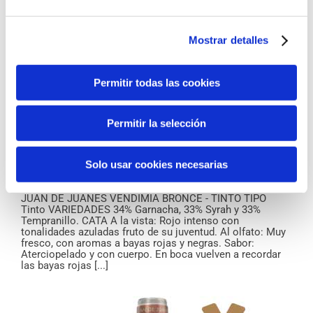
Mostrar detalles
Permitir todas las cookies
Permitir la selección
Juan de Juanes Vendimia Bronce – Tinto
Solo usar cookies necesarias
Medalla de oro
,
Tintos
JUAN DE JUANES VENDIMIA BRONCE - TINTO TIPO
Tinto VARIEDADES 34% Garnacha, 33% Syrah y 33%
Tempranillo. CATA A la vista: Rojo intenso con
tonalidades azuladas fruto de su juventud. Al olfato: Muy
fresco, con aromas a bayas rojas y negras. Sabor:
Aterciopelado y con cuerpo. En boca vuelven a recordar
las bayas rojas [...]