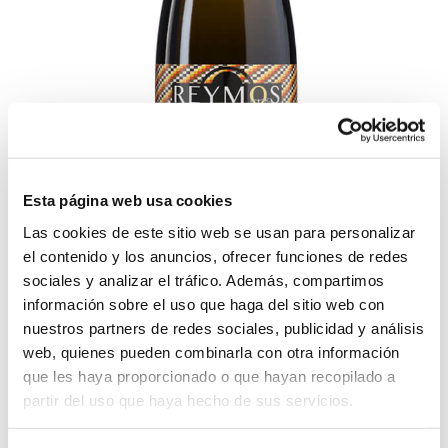
Esta página web usa cookies
Reymos V.O.
Medalla de oro
,
Espumosos
Las cookies de este sitio web se usan para personalizar
el contenido y los anuncios, ofrecer funciones de redes
REYMOS V.O. TIPO Espumoso de Moscatel VARIEDADES
sociales y analizar el tráfico. Además, compartimos
100% Moscatel. CATA A la vista: Color amarillo verdoso
pálido, limpio y brillante, perleo fino y persistente. Al
información sobre el uso que haga del sitio web con
olfato: Aromas naturales a uva fresca recién vendimiada,
nuestros partners de redes sociales, publicidad y análisis
intensos, finos y elegantes. Sabor: Perfecto equilibrio de
acidez y contenido de azúcares residuales. Sensación
web, quienes pueden combinarla con otra información
final: dulce y muy agradable por su bajo grado alcohólico.
que les haya proporcionado o que hayan recopilado a
[...]
partir del uso que haya hecho de sus servicios.