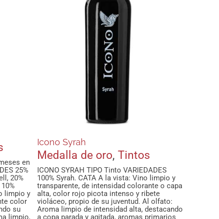
Icono Syrah
s
Medalla de oro
,
Tintos
meses en
DADES 25%
ICONO SYRAH TIPO Tinto VARIEDADES
ll, 20%
100% Syrah. CATA A la vista: Vino limpio y
y 10%
transparente, de intensidad colorante o capa
o limpio y
alta, color rojo picota intenso y ribete
nte color
violáceo, propio de su juventud. Al olfato:
ando su
Aroma limpio de intensidad alta, destacando
ma limpio,
a copa parada y agitada, aromas primarios