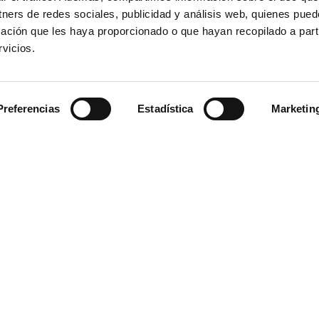
tners de redes sociales, publicidad y análisis web, quienes pue
Reymos V.O.
Reymos Selecc
ación que les haya proporcionado o que hayan recopilado a parti
Medalla de oro
Espumosos
Medalla de oro
Espumoso
vicios.
Preferencias
Estadística
Marketin
Reymos V.O.
Medalla de oro
,
Espu
REYMOS V.O. TIPO Espumoso de
VARIEDADES 100% Moscatel. CAT
l Puerto Nº18
vista: Color amarillo verdoso páli
brillante, perleo fino y persistente
a de oro
,
Tintos
Aromas naturales a uva fresca re
vendimiada, intensos, finos y ele
 PUERTO Nº 18 TIPO Tinto 18
Sabor: Perfecto equilibrio de aci
rrica de roble francés
y contenido de azúcares residual
S 40% Tempranillo, 40%
Sensación final: dulce y muy agra
auvignon, 10% Merlot y 10%
su bajo grado alcohólico. [...]