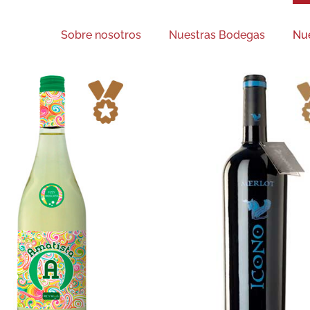
Sobre nosotros
Nuestras Bodegas
Nue
Icono Caberne
Icono Merlot
Sauvignon
Medalla de oro
Tintos
Medalla de oro
Tintos