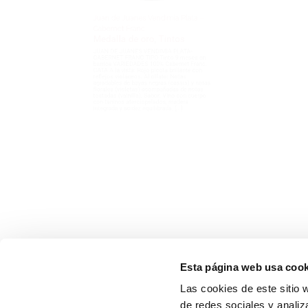
Juan de Juanes Vendimia Plata –
Cabernet Franc
Juan de 
Medalla de oro
,
Tintos
Temprani
Medall
JUAN DE JUANES VENDIMIA PLATA-
CABERNET FRANC TIPO Tinto 9 meses en
JUAN DE J
barrica VARIEDADES 100% Cabernet Franc.
TEMPRANIL
CATA A la vista: Rojo picota brillante con
barrica VA
reflejos violáceos. Al olfato: Notas
CATA A la v
agradables de bayas negras (cassis) y notas
olfato: Pot
florales (violetas) acompañadas de notas
grosella, 
tostadas (vainilla). Sabor: Vino con cuerpo
balsámicas.
con taninos aterciopelados, madera
Encontramo
integrada y acidez equilibrada. [...]
negras mad
procedentes
Esta página web usa cook
Las cookies de este sitio 
de redes sociales y analiz