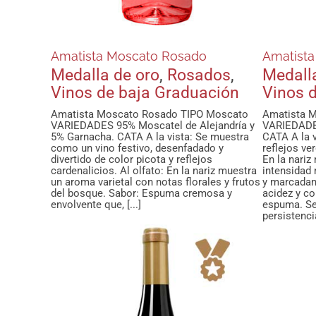
Amatista Moscato Rosado
Amatista
Medalla de oro
,
Rosados
,
Medall
Vinos de baja Graduación
Vinos 
Amatista Moscato Rosado TIPO Moscato
Amatista 
VARIEDADES 95% Moscatel de Alejandría y
VARIEDADES
5% Garnacha. CATA A la vista: Se muestra
CATA A la v
como un vino festivo, desenfadado y
reflejos ve
divertido de color picota y reflejos
En la nariz
cardenalicios. Al olfato: En la nariz muestra
intensidad
un aroma varietal con notas florales y frutos
y marcadame
del bosque. Sabor: Espuma cremosa y
acidez y c
envolvente que, [...]
espuma. Se
persistencia