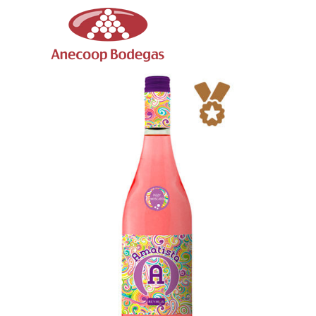
Skip
to
content
to
Amatista Moscato
Blanco
 baja
Medalla de oro
Blancos
Vinos de baja
Graduación