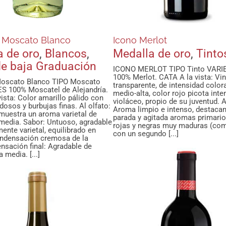
 Moscato Blanco
Icono Merlot
a de oro
,
Blancos
,
Medalla de oro
,
Tinto
de baja Graduación
ICONO MERLOT TIPO Tinto VAR
100% Merlot. CATA A la vista: Vin
Moscato Blanco TIPO Moscato
transparente, de intensidad color
 100% Moscatel de Alejandría.
medio-alta, color rojo picota inte
ista: Color amarillo pálido con
violáceo, propio de su juventud. A
rdosos y burbujas finas. Al olfato:
Aroma limpio e intenso, destaca
 muestra un aroma varietal de
parada y agitada aromas primario
 media. Sabor: Untuoso, agradable
rojas y negras muy maduras (com
nte varietal, equilibrado en
con un segundo [...]
ondensación cremosa de la
nsación final: Agradable de
 media. [...]