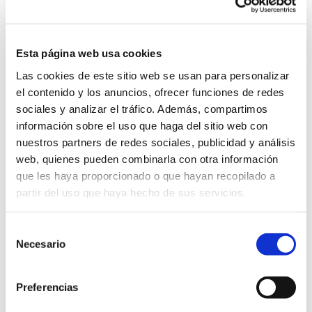
DEGUSTATION CHARACTERISTICS
Sight:
Clean, clear and medium to full-bodied. Intense
cherry red in colour with hints of violet..
Nose
: Clean and highly intense on the nose, with primary
Esta página web usa cookies
aromas of ripe fruit (cherries and black plums) together
with floral tones (violets) typical of the Syrah variety both
Las cookies de este sitio web se usan para personalizar
before and after agitation with toasted base notes offers
el contenido y los anuncios, ofrecer funciones de redes
liquorice.
sociales y analizar el tráfico. Además, compartimos
Palate:
A moderately tannic, well-structured and very
información sobre el uso que haga del sitio web con
greedy wine with a medium palate. Well-balanced acidity
of freshness.
nuestros partners de redes sociales, publicidad y análisis
web, quienes pueden combinarla con otra información
Finish:
Intense, fruty, floral finish. Pleasant, moderately
que les haya proporcionado o que hayan recopilado a
lingering afterstaste.
partir del uso que haya hecho de sus servicios.
Serving Suggestions:
An excellent accompaniment to
cheeses, meats and stews.
Selección
Serving Temperature:
Serve between 16°C and 18°C.
Necesario
de
consentimiento
AWARDS
Gold Medal:
Premios MonoVino – Spain (2017, 2018)
Gold Medal:
Berliner Wein Trophy – Germany (2017)
Preferencias
Gold Medal:
Mundus Vini – Germany (2019)