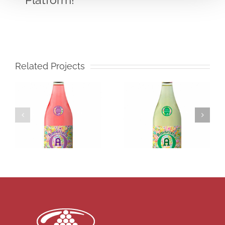
Platform!
Related Projects
Amatista
Icono
Muscatel
Merlot
Frizzante
White