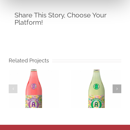
Share This Story, Choose Your
Platform!
Related Projects
Amatista
Icono
Muscatel
Merlot
Frizzante
White