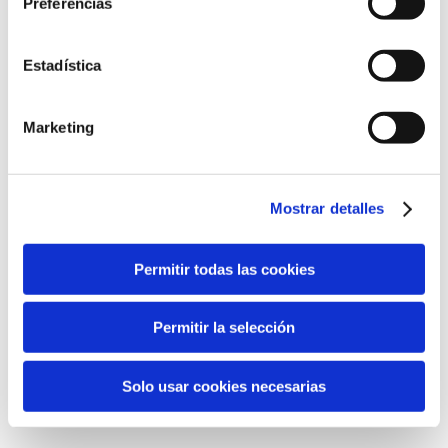
Preferencias
AWARDS
Gold Medal:
Concours Mondial de Bruxelles – Belgium
(2017)
Estadística
Marketing
Detalles
Mostrar detalles
Denominación:
D.O. Valencia
Tipo:
Weine mit Goldmedaille
Permitir todas las cookies
Weißweine
Bodega:
Permitir la selección
La Viña – La Font de la Figuera (Valencia)
Solo usar cookies necesarias