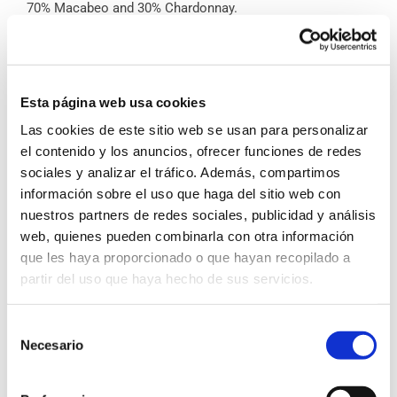
70% Macabeo and 30% Chardonnay.
DEGUSTATION CHARACTERISTICS
Sight:
Clean and pale yellow in colour.
Nose
: An intense aroma of ripe fruit (pineapple and apple)
with floral notes (orange blossom).
Esta página web usa cookies
Las cookies de este sitio web se usan para personalizar
Palate:
Well-balanced between freshness and intensity,
very pleasant acidity and lingering finish.
el contenido y los anuncios, ofrecer funciones de redes
sociales y analizar el tráfico. Además, compartimos
Finish:
Smooth and refreshing.
información sobre el uso que haga del sitio web con
Serving suggestions:
Suitable with apperitives, seafood,
nuestros partners de redes sociales, publicidad y análisis
crustaceous, fish and white meats.
web, quienes pueden combinarla con otra información
Serving temperature:
Serve between 6º and 8ºC.
que les haya proporcionado o que hayan recopilado a
partir del uso que haya hecho de sus servicios.
Juan de Juanes is the artistic name used by Vicente Juan
Masip. Born in Font de la Figuera in 1523 was the creator
of religious iconography during the Spanish Renaissance.
Selección
As an illustrious citizen of Font de la Figuera, Bodega La
Viña has honoured the painter by naming the region’s
Necesario
de
iconic product – wine – after him. The Juan de Juanes
consentimiento
brand is the expression of perfection which makes this
wine a true work of art.