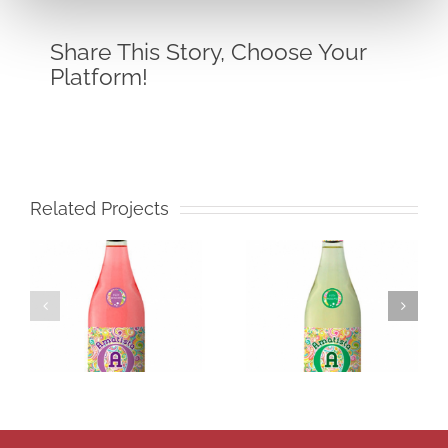
Share This Story, Choose Your
Platform!
Related Projects
Amatista
Icono
Muscatel
Merlot
Frizzante
White