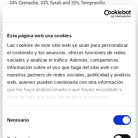
34% Grenache, 33% Syrah and 33% Tempranillo.
DEGUSTATION CHARACTERISTICS
Sight:
Deep purple with ruby rim.
Nose:
Very fresh, with red and dark berries aromas.
Esta página web usa cookies
Palate:
Red and dark ripe berries. Full and velvety.
Las cookies de este sitio web se usan para personalizar
Finish:
Long voluptuosus finsih.
el contenido y los anuncios, ofrecer funciones de redes
sociales y analizar el tráfico. Además, compartimos
Serving Suggestions:
Suitable with all type of meat,
información sobre el uso que haga del sitio web con
chesses, rices (in particular paella) and pasta.
nuestros partners de redes sociales, publicidad y análisis
Serving Temperature:
Serve between 16 and 18ºC.
web, quienes pueden combinarla con otra información
que les haya proporcionado o que hayan recopilado a
Juan de Juanes is the artistic name used by Vicente Juan
Masip. Born in Font de la Figuera in 1523 was the creator
partir del uso que haya hecho de sus servicios.
of religious iconography during the Spanish Renaissance.
As an illustrious citizen of Font de la Figuera, Bodega La
Viña has honoured the painter by naming the region’s
Selección
iconic product – wine – after him. The Juan de Juanes
brand is the expression of perfection which makes this
Necesario
de
wine a true work of art.
consentimiento
AWARDS