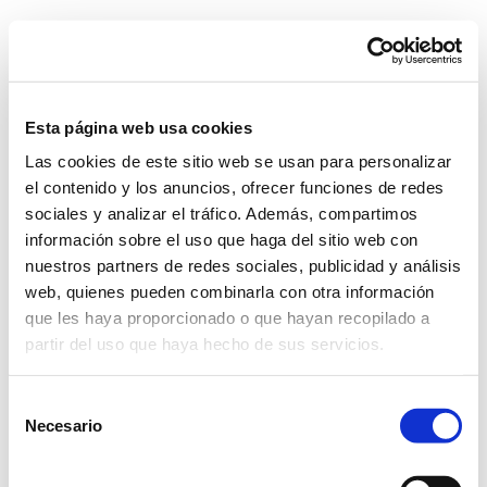
Skip
to
content
Go to...
Esta página web usa cookies
Las cookies de este sitio web se usan para personalizar
Previous
el contenido y los anuncios, ofrecer funciones de redes
sociales y analizar el tráfico. Además, compartimos
información sobre el uso que haga del sitio web con
A2_1
nuestros partners de redes sociales, publicidad y análisis
web, quienes pueden combinarla con otra información
que les haya proporcionado o que hayan recopilado a
partir del uso que haya hecho de sus servicios.
Selección
Necesario
de
consentimiento