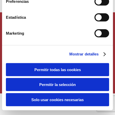
Preferencias
Estadística
Marketing
Mostrar detalles
Permitir todas las cookies
Copyright 2016 | All rights reserved | Anecoop Bodegas is an
Anecoop
Permitir la selección
Group brand
|
Política de privacidad
|
Política de cookies
|
Aviso Legal
Solo usar cookies necesarias