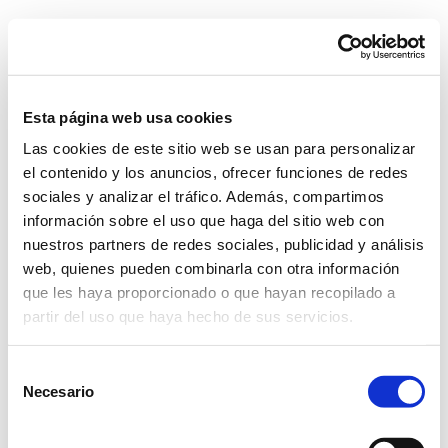
Skip
to
content
Go to...
Esta página web usa cookies
Las cookies de este sitio web se usan para personalizar
Previous
el contenido y los anuncios, ofrecer funciones de redes
sociales y analizar el tráfico. Además, compartimos
información sobre el uso que haga del sitio web con
A2_3
nuestros partners de redes sociales, publicidad y análisis
web, quienes pueden combinarla con otra información
que les haya proporcionado o que hayan recopilado a
partir del uso que haya hecho de sus servicios.
Selección
Necesario
de
consentimiento