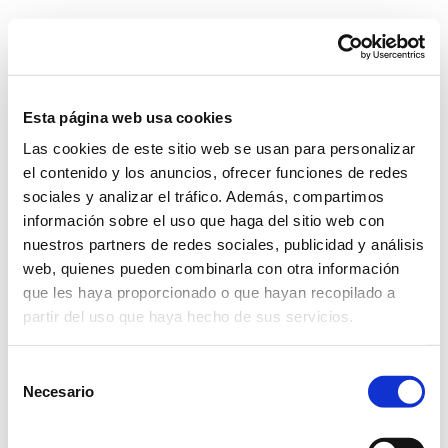
Skip
to
content
Go to...
Esta página web usa cookies
Las cookies de este sitio web se usan para personalizar
Previous
el contenido y los anuncios, ofrecer funciones de redes
sociales y analizar el tráfico. Además, compartimos
información sobre el uso que haga del sitio web con
bkgd13
nuestros partners de redes sociales, publicidad y análisis
web, quienes pueden combinarla con otra información
que les haya proporcionado o que hayan recopilado a
partir del uso que haya hecho de sus servicios.
Selección
Necesario
de
consentimiento