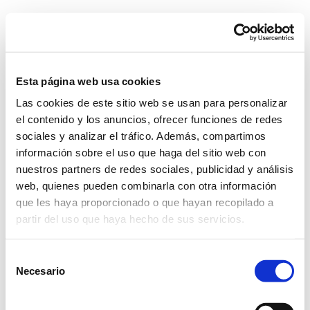
Skip
to
content
Go to...
Esta página web usa cookies
Las cookies de este sitio web se usan para personalizar
Previous
el contenido y los anuncios, ofrecer funciones de redes
sociales y analizar el tráfico. Además, compartimos
información sobre el uso que haga del sitio web con
icon-instalaciones
nuestros partners de redes sociales, publicidad y análisis
web, quienes pueden combinarla con otra información
que les haya proporcionado o que hayan recopilado a
partir del uso que haya hecho de sus servicios.
Selección
Necesario
de
consentimiento
Bodegas Anecoop, vinos con prestigio internacional.