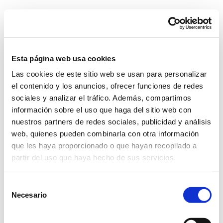
Skip
to
content
Go to...
Esta página web usa cookies
Las cookies de este sitio web se usan para personalizar
Previous
el contenido y los anuncios, ofrecer funciones de redes
sociales y analizar el tráfico. Además, compartimos
información sobre el uso que haga del sitio web con
icono-bodega-actual
nuestros partners de redes sociales, publicidad y análisis
web, quienes pueden combinarla con otra información
que les haya proporcionado o que hayan recopilado a
partir del uso que haya hecho de sus servicios.
Selección
Necesario
de
consentimiento