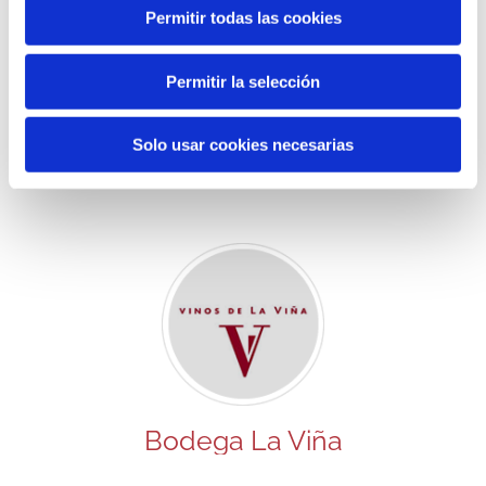
Tout ceci est rendu
Permitir todas las cookies
possible grâce au travail
Permitir la selección
d’Anecoop Bodegas et de
ses domaines partenaires.
Solo usar cookies necesarias
Bodega La Viña