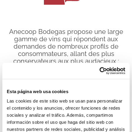
Anecoop Bodegas propose une large
gamme de vins qui répondent aux
demandes de nombreux profils de
consommateurs, allant des plus
conservateurs aux plus audacieux :
vins rouges, blancs, rosés,
effervescents, à faible teneur en
alcool, etc. Quelle que soit l’occasion,
chaque personne pourra trouver le
Esta página web usa cookies
vin qui lui convient. Cette approche
Las cookies de este sitio web se usan para personalizar
est rendue possible grâce:
el contenido y los anuncios, ofrecer funciones de redes
sociales y analizar el tráfico. Además, compartimos
información sobre el uso que haga del sitio web con
nuestros partners de redes sociales, publicidad y análisis